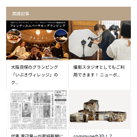
関連記事
大阪貝塚のグランピング
撮影スタジオとしてもご利
「いぶきヴィレッジ」の
用できます！ ニューボ...
ク...
代表 渡辺葉一が産経新聞に
communeの3D！？