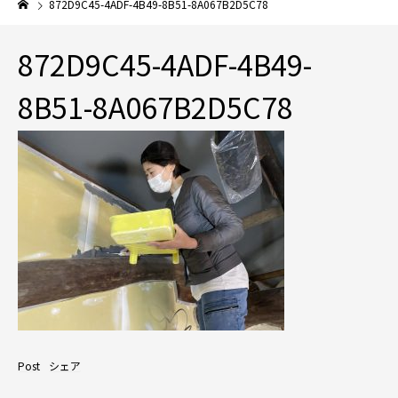
872D9C45-4ADF-4B49-8B51-8A067B2D5C78
872D9C45-4ADF-4B49-
8B51-8A067B2D5C78
Post
シェア