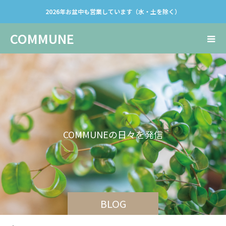
2026年お盆中も営業しています（水・土を除く）
COMMUNE
C
O
M
M
U
N
E
の
日
々
を
発
信
し
て
BLOG