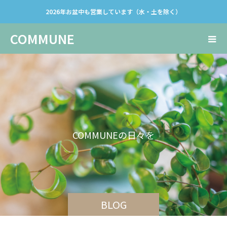
2026年お盆中も営業しています（水・土を除く）
COMMUNE
C
O
M
M
U
N
E
の
日
々
を
発
信
し
て
BLOG