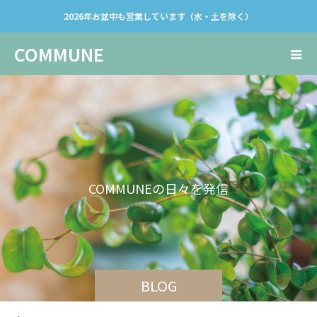
2026年お盆中も営業しています（水・土を除く）
COMMUNE
C
O
M
M
U
N
E
の
日
々
を
発
信
し
て
い
BLOG