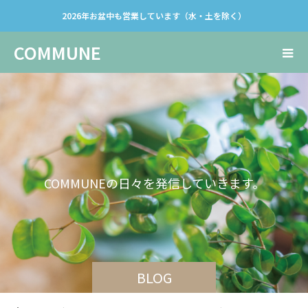
2026年お盆中も営業しています（水・土を除く）
COMMUNE
C
O
M
M
U
N
E
の
日
々
を
発
信
し
て
い
き
ま
す
。
BLOG