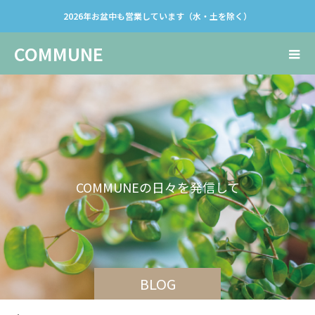
2026年お盆中も営業しています（水・土を除く）
COMMUNE
C
O
M
M
U
N
E
の
日
々
を
発
信
し
て
い
き
BLOG