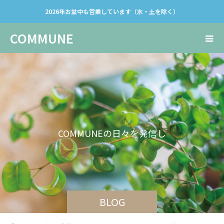
2026年お盆中も営業しています（水・土を除く）
COMMUNE
C
O
M
M
U
N
E
の
日
々
を
発
信
し
て
い
き
ま
す
BLOG