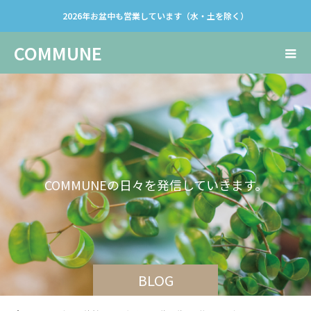
2026年お盆中も営業しています（水・土を除く）
COMMUNE
C
O
M
M
U
N
E
の
日
々
を
発
信
し
て
い
き
ま
す
。
BLOG