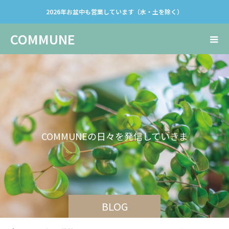
2026年お盆中も営業しています（水・土を除く）
COMMUNE
C
O
M
M
U
N
E
の
日
々
を
発
信
し
て
い
き
ま
す
。
BLOG