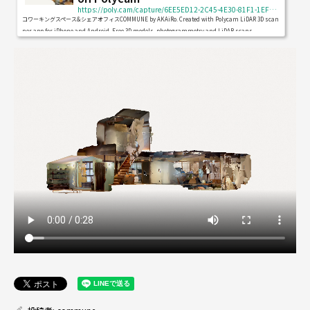
https://poly.cam/capture/6EE5ED12-2C45-4E30-81F1-1EFFDF22535C
コワーキングスペース&シェアオフィスCOMMUNE by AKAiRo. Created with Polycam LiDAR 3D scan
ner app for iPhone and Android. Free 3D models, photogrammetry and LiDAR scans.