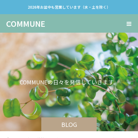
2026年お盆中も営業しています（水・土を除く）
COMMUNE
C
O
M
M
U
N
E
の
日
々
を
発
信
し
て
い
き
ま
す
。
BLOG