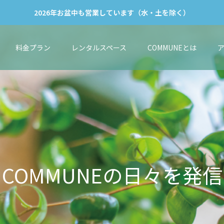
2026年お盆中も営業しています（水・土を除く）
料金プラン
レンタルスペース
COMMUNEとは
M
U
N
E
の
日
々
を
発
信
し
て
い