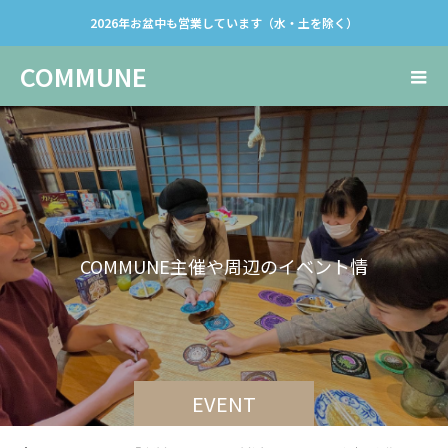
2026年お盆中も営業しています（水・土を除く）
COMMUNE
C
O
M
M
U
N
E
主
催
や
周
辺
の
イ
ベ
ン
ト
情
報
で
す
。
EVENT