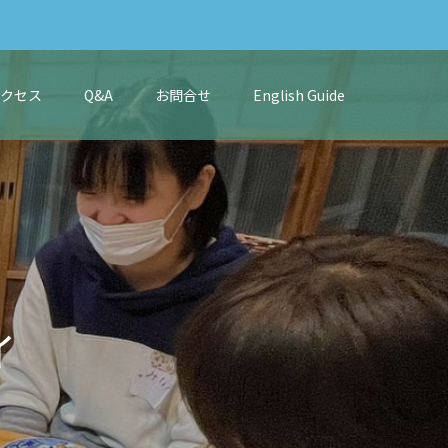
アクセス
Q&A
お問合せ
English Guide
情
報
で
す
。