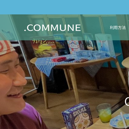
利用方法
C
O
M
M
U