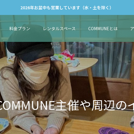
2026年お盆中も営業しています（水・土を除く）
料金プラン
レンタルスペース
COMMUNEとは
N
E
主
催
や
周
辺
の
イ
ベ
ン
ト