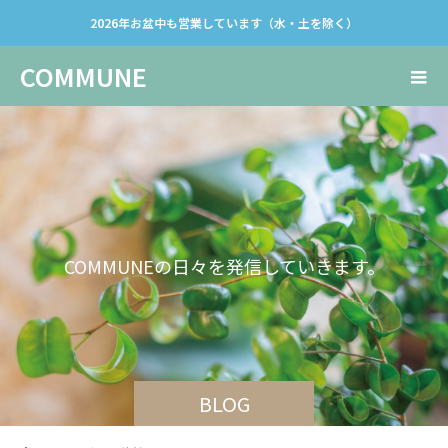
2026年お盆中も営業しています（水・土を除く）
COMMUNE
C
O
M
M
U
N
E
の
日
々
を
発
信
し
て
い
き
ま
す
。
BLOG