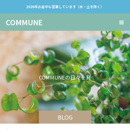
2026年お盆中も営業しています（水・土を除く）
COMMUNE
C
O
M
M
U
N
E
の
日
々
を
発
信
し
て
い
き
BLOG