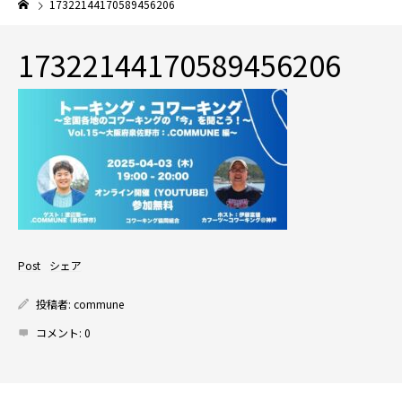
17322144170589456206
17322144170589456206
Post
シェア
投稿者:
commune
コメント:
0