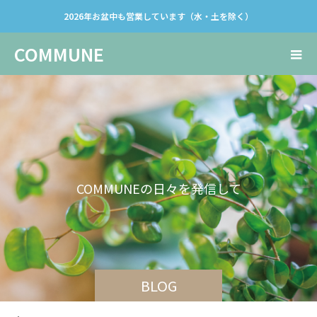
2026年お盆中も営業しています（水・土を除く）
COMMUNE
C
O
M
M
U
N
E
の
日
々
を
発
信
し
て
い
き
ま
す
。
BLOG