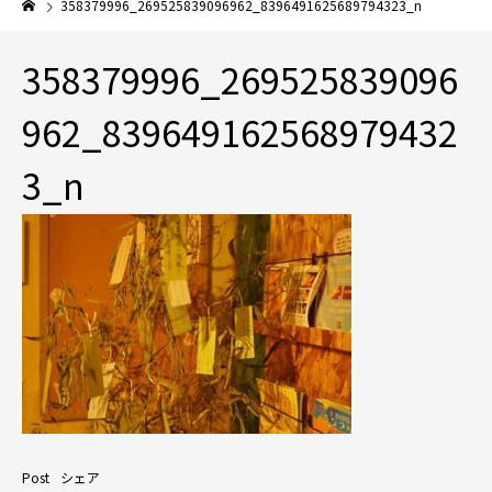
358379996_269525839096962_8396491625689794323_n
358379996_269525839096
962_839649162568979432
3_n
Post
シェア