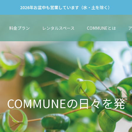
2026年お盆中も営業しています（水・土を除く）
料金プラン
レンタルスペース
COMMUNEとは
M
U
N
E
の
日
々
を
発
信
し
て
い