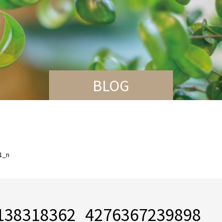
BLOG
1_n
138318362_4276367239898