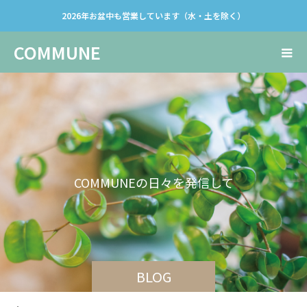
2026年お盆中も営業しています（水・土を除く）
COMMUNE
C
O
M
M
U
N
E
の
日
々
を
発
信
し
て
い
き
ま
す
。
BLOG