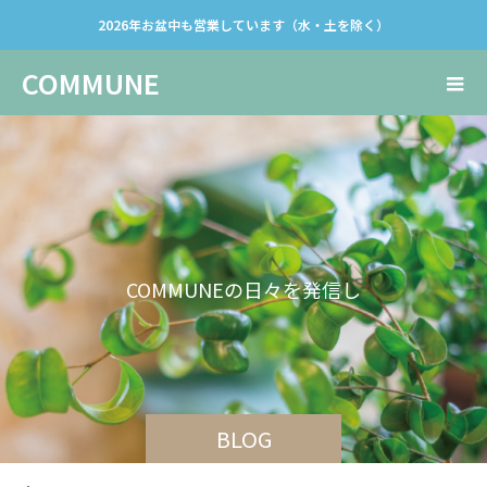
2026年お盆中も営業しています（水・土を除く）
COMMUNE
C
O
M
M
U
N
E
の
日
々
を
発
信
し
て
い
き
ま
す
。
BLOG