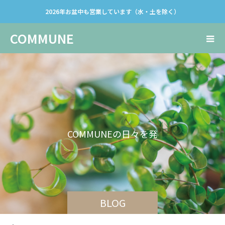
2026年お盆中も営業しています（水・土を除く）
COMMUNE
C
O
M
M
U
N
E
の
日
々
を
発
信
し
て
い
き
ま
BLOG