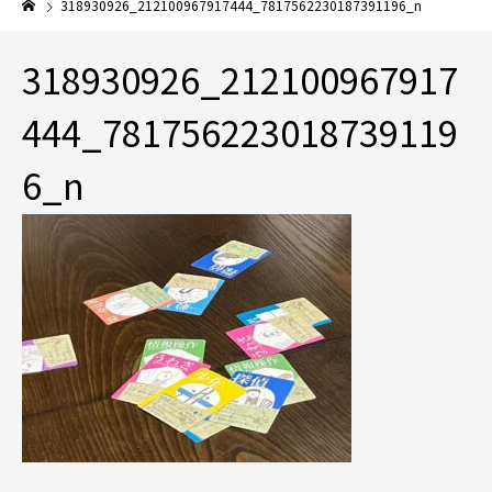
318930926_212100967917444_7817562230187391196_n
318930926_212100967917
444_781756223018739119
6_n