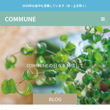
2026年お盆中も営業しています（水・土を除く）
COMMUNE
C
O
M
M
U
N
E
の
日
々
を
発
信
し
て
い
き
ま
す
。
BLOG