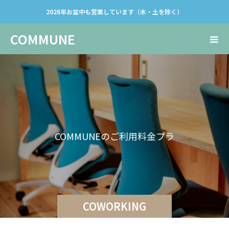
2026年お盆中も営業しています（水・土を除く）
COMMUNE
C
O
M
M
U
N
E
の
ご
利
用
料
金
プ
ラ
ン
を
紹
介
し
COWORKING