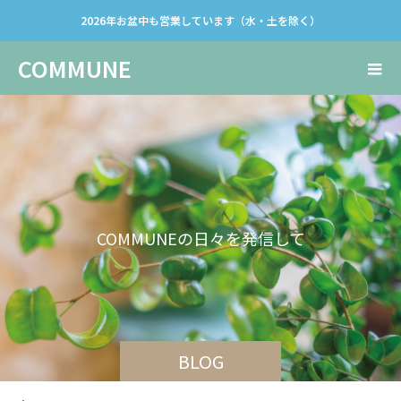
2026年お盆中も営業しています（水・土を除く）
COMMUNE
C
O
M
M
U
N
E
の
日
々
を
発
信
し
て
い
き
ま
す
。
BLOG