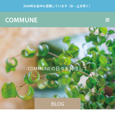
2026年お盆中も営業しています（水・土を除く）
COMMUNE
C
O
M
M
U
N
E
の
日
々
を
発
信
し
て
い
き
ま
す
。
BLOG